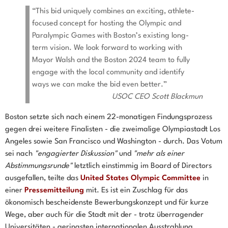
“This bid uniquely combines an exciting, athlete-
focused concept for hosting the Olympic and
Paralympic Games with Boston’s existing long-
term vision. We look forward to working with
Mayor Walsh and the Boston 2024 team to fully
engage with the local community and identify
ways we can make the bid even better.”
USOC CEO Scott Blackmun
Boston setzte sich nach einem 22-monatigen Findungsprozess
gegen drei weitere Finalisten - die zweimalige Olympiastadt Los
Angeles sowie San Francisco und Washington - durch. Das Votum
sei nach
"engagierter Diskussion"
und
"mehr als einer
Abstimmungsrunde"
letztlich einstimmig im Board of Directors
ausgefallen, teilte das
United States Olympic Committee
in
einer
Pressemitteilung
mit. Es ist ein Zuschlag für das
ökonomisch bescheidenste Bewerbungskonzept und für kurze
Wege, aber auch für die Stadt mit der - trotz überragender
Universitäten - geringsten internationalen Ausstrahlung.