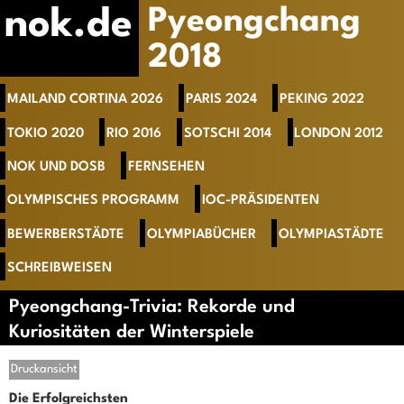
nok.de
Pyeongchang
2018
MAILAND CORTINA 2026
PARIS 2024
PEKING 2022
TOKIO 2020
RIO 2016
SOTSCHI 2014
LONDON 2012
NOK UND DOSB
FERNSEHEN
OLYMPISCHES PROGRAMM
IOC-PRÄSIDENTEN
BEWERBERSTÄDTE
OLYMPIABÜCHER
OLYMPIASTÄDTE
SCHREIBWEISEN
Pyeongchang-Trivia: Rekorde und
Kuriositäten der Winterspiele
Druckansicht
Die Erfolgreichsten