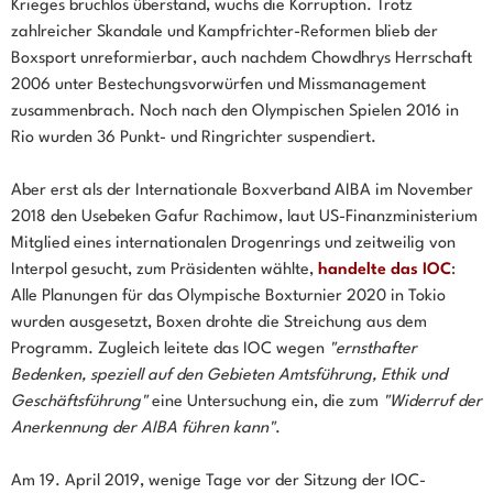
Krieges bruchlos überstand, wuchs die Korruption. Trotz
zahlreicher Skandale und Kampfrichter-Reformen blieb der
Boxsport unreformierbar, auch nachdem Chowdhrys Herrschaft
2006 unter Bestechungsvorwürfen und Missmanagement
zusammenbrach. Noch nach den Olympischen Spielen 2016 in
Rio wurden 36 Punkt- und Ringrichter suspendiert.
Aber erst als der Internationale Boxverband AIBA im November
2018 den Usebeken Gafur Rachimow, laut US-Finanzministerium
Mitglied eines internationalen Drogenrings und zeitweilig von
Interpol gesucht, zum Präsidenten wählte,
handelte das IOC
:
Alle Planungen für das Olympische Boxturnier 2020 in Tokio
wurden ausgesetzt, Boxen drohte die Streichung aus dem
Programm. Zugleich leitete das IOC wegen
"ernsthafter
Bedenken, speziell auf den Gebieten Amtsführung, Ethik und
Geschäftsführung"
eine Untersuchung ein, die zum
"Widerruf der
Anerkennung der AIBA führen kann"
.
Am 19. April 2019, wenige Tage vor der Sitzung der IOC-