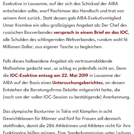
Exekutive in Lausanne, auf der sich das Schicksal der AIBA
entscheiden sollte, warf Rachimow das Handtuch und trat von
seinem Amt zurück. Statt dessen gab AIBA-Exekutivmitglied
Umar Kremlew ein allzu großzügiges Angebot ab: Der Chef des
russischen Boxverbandes
versprach in einem Brief an das IOC
,
alle Schulden des schlingernden Weltverbandes, rundum wohl 16
Millionen Dollar, aus eigener Tasche zu begleichen.
Falls dieses halbseidene Angebot als vertrauensbildende
Maßnahme gedacht war, so schlug es jedenfalls nicht an. Denn
die
IOC-Exektive entzog am 22. Mai 2019
in Lausanne der
AIBA auf der Basis eines
Untersuchungsberichtes
, an dessen
Entstehen die Beratungsfirma Deloitte mitgewirkt hatte, die
(noch von der vollen IOC-Session zu bestätigende) Anerkennung.
Das olympische Boxturnier in Tokio mit Kämpfen in acht
Gewichtklassen für Männer und fünf für Frauen soll dennoch
stattfinden, damit die 286 Athletinnen und Athleten nicht für ihre
Funktionäre büßen müssen. Eine Sonderkommission unter Leitung